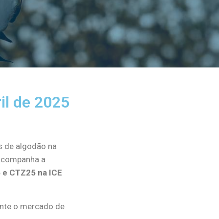
il de 2025
s de algodão na
 acompanha a
 e CTZ25 na ICE
nte o mercado de