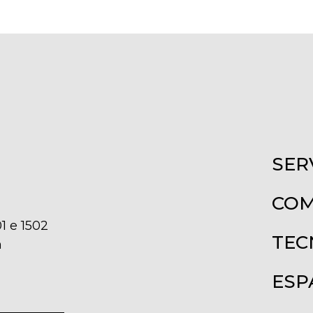
SER
COM
1 e 1502
TEC
m
ESP