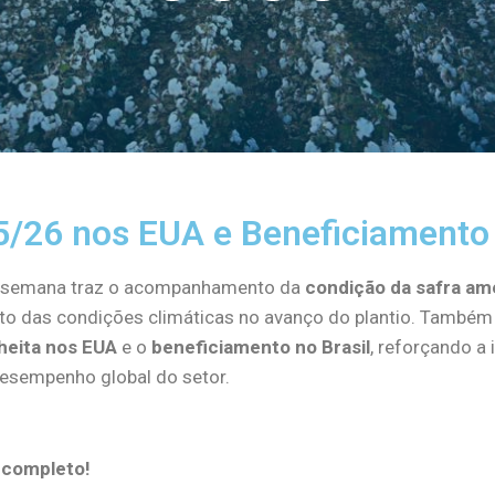
5/26 nos EUA e Beneficiamento 
a semana traz o acompanhamento da
condição da safra am
o das condições climáticas no avanço do plantio. Também
heita nos EUA
e o
beneficiamento no Brasil
, reforçando a
desempenho global do setor.
o completo!