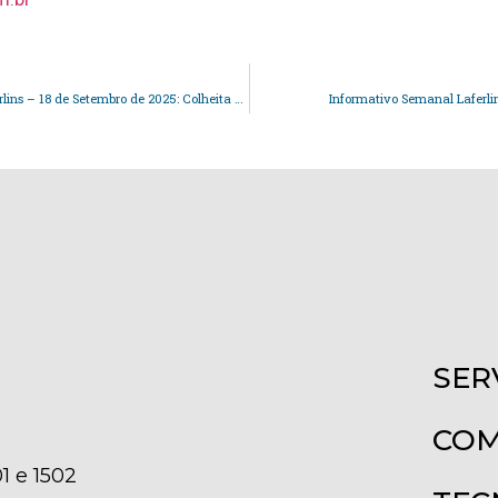
Informativo Semanal Laferlins – 18 de Setembro de 2025: Colheita e Beneficiamento em Foco
Informativo Semanal Laferli
SER
COM
1 e 1502