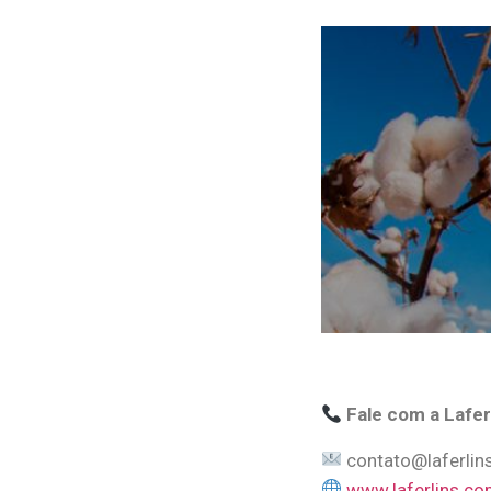
Fale com a Lafer
contato@laferlin
www.laferlins.co